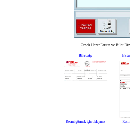
Örnek Hazır Fatura ve Bilet Diz
Bilet.zip
Fatu
Resmi görmek için tıklayınız
Resmi